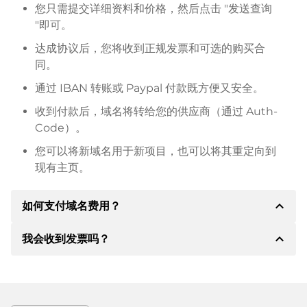
您只需提交详细资料和价格，然后点击 "发送查询
"即可。
达成协议后，您将收到正规发票和可选的购买合
同。
通过 IBAN 转账或 Paypal 付款既方便又安全。
收到付款后，域名将转给您的供应商（通过 Auth-
Code）。
您可以将新域名用于新项目，也可以将其重定向到
现有主页。
expand_less
如何支付域名费用？
expand_less
我会收到发票吗？
达成协议后，房东将通知您付款细节。房主随后会向您
提供 SEPA 银行的详细信息，如果需要，还可以提供
Paypal 或其他付款方式。
是的，卖方会向您寄送正规发票。如果购买价格较高，
您还会根据要求收到一份额外的购买合同。
转账时请务必注明域名和发票号码。