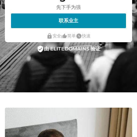
先下手为强
联系业主
lock
thumb_up_alt
watch_later
安全
简单
快速
verified_user
由 ELITEDOMAINS 验证